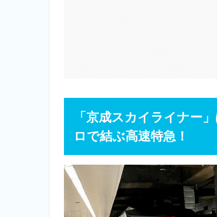
「京成スカイライナー」
ロで結ぶ高速特急！