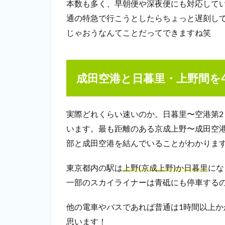
本数も多く、早朝便や深夜便にも対応して
通の特急で行こうとしたらちょっと遅刻し
じゃおうなんてことだってできますね笑
成田空港と日暮里・上野間を
実際どれくらい速いのか。日暮里〜空港第2ビ
います。最も距離のある京成上野〜成田空港(
部と成田空港を結んでいる
ことがわかりま
東京都内の駅は
上野(京成上野)か日暮里
にな
一部のスカイライナーは青砥にも停車する
他の電車やバスであれば普通は1時間以上
思います！