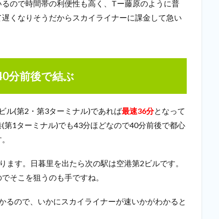
いるので
時間帯の利便性も高く
、Tー藤原のように普
て遅くなりそうだからスカイライナーに課金して急い
40分前後で結ぶ
ル(第2・第3ターミナル)であれば
最速36分
となって
第1ターミナル)でも43分ほどなので
40分前後で都心
す。
ります。日暮里を出たら次の駅は空港第2ビルです。
のでそこを狙うのも手ですね。
かかるので、いかにスカイライナーが速いかがわかると