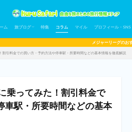
ーム
旅ブログ
特集
コラム
マイル
プロフィール・SNS
アジア
ヨーロッパ
北米
中南米
アフリカ
オセアニア
メジャーリーグのおすすめ観戦日程
！割引料金での買い方・予約方法や停車駅・所要時間などの基本情報を徹底解説
に乗ってみた！割引料金で
停車駅・所要時間などの基本